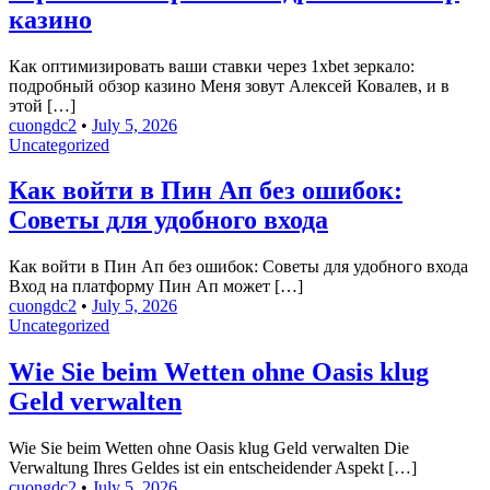
казино
Как оптимизировать ваши ставки через 1xbet зеркало:
подробный обзор казино Меня зовут Алексей Ковалев, и в
этой […]
cuongdc2
•
July 5, 2026
Uncategorized
Как войти в Пин Ап без ошибок:
Советы для удобного входа
Как войти в Пин Ап без ошибок: Советы для удобного входа
Вход на платформу Пин Ап может […]
cuongdc2
•
July 5, 2026
Uncategorized
Wie Sie beim Wetten ohne Oasis klug
Geld verwalten
Wie Sie beim Wetten ohne Oasis klug Geld verwalten Die
Verwaltung Ihres Geldes ist ein entscheidender Aspekt […]
cuongdc2
•
July 5, 2026