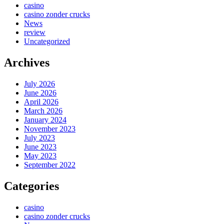
casino
casino zonder crucks
News
review
Uncategorized
Archives
July 2026
June 2026
April 2026
March 2026
January 2024
November 2023
July 2023
June 2023
May 2023
September 2022
Categories
casino
casino zonder crucks